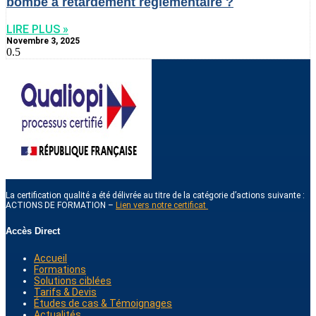
bombe à retardement réglementaire ?
LIRE PLUS »
Novembre 3, 2025
La certification qualité a été délivrée au titre de la catégorie d’actions suivante :
ACTIONS DE FORMATION –
Lien vers notre certificat
Accès Direct
Accueil
Formations
Solutions ciblées
Tarifs & Devis
Études de cas & Témoignages
Actualités