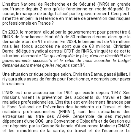
L’institut National de Recherche et de Sécurité (INRS) en grande
souffrance depuis 2 ans qu’elle fonctionne en mode dégradé. En
cause, le manque de budget alloué par le gouvernement. Ceci peut-
il mettre en péril la référence en matière de prévention des risques
professionnels en France ?
En 2023, le montant alloué par le gouvernement pour permettre à
l’INRS de fonctionner était déjà de 80 millions d’euros alors que la
demande était de 91 millions. En 2024, le besoin est de 95 millions
mais les fonds accordés ne sont que de 63 millions. Christian
Darne, délégué syndical central CFDT de l’INRS, s’inquiète de cette
situation alarmante “
Ce qui m’inquiète le plus, c’est ce désintérêt des
gouvernements successifs et le refus de nous accorder le budget
demandé alors même que les moyens sont là
“.
Une situation critique puisque selon, Christian Darne, passé juillet, il
n’y aura plus assez de fonds pour fonctionner, y compris pour payer
les salaires.
L’INRS est une association loi 1901 qui existe depuis 1947. Ses
missions visent la prévention des accidents du travail et des
maladies professionnelles. L’institut est entièrement financée par
le Fond National de Prévention des Accidents du Travail et des
maladies professionnelles (FNPAT), soit les cotisations des
entreprises au titre des AT-MP. L’ensemble de ses moyens
dépendent d’une COG, une Convention d’Objectifs et de Gestion qui
est négociée par la Caisse Nationale d’Assurance Maladie (CNAM)
et les ministères de la santé, du travail et de l’économie. Le