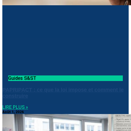
Guides S&ST
PAPRIPACT : ce que la loi impose et comment le
construire
LIRE PLUS »
Août 1, 2026