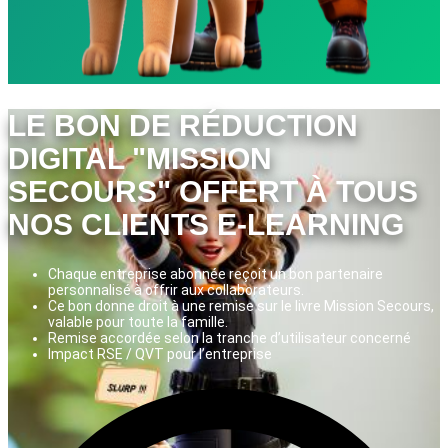
LE BON DE RÉDUCTION
DIGITAL "MISSION
SECOURS" OFFERT À TOUS
NOS CLIENTS E-LEARNING
Chaque entreprise abonnée reçoit un bon partenaire
personnalisé à offrir aux collaborateurs.
Ce bon donne droit à une remise sur le livre Mission Secours,
valable pour toute la famille.
Remise accordée selon la tranche d’utilisateur concerné
Impact RSE / QVT pour l’entreprise