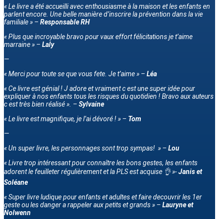
« Le livre a été accueilli avec enthousiasme à la maison et les enfants en
parlent encore. Une belle manière d’inscrire la prévention dans la vie
familiale » –
Responsable RH
« Plus que incroyable bravo pour vaux effort félicitations je t’aime
marraine » –
Laly
—
« Merci pour toute se que vous fete. Je t’aime » –
Léa
« Ce livre est génial ! J adore et vraiment c est une super idée pour
expliquer à nos enfants tous les risques du quotidien ! Bravo aux auteurs
c est très bien réalisé ». –
Sylvaine
« Le livre est magnifique, je l’ai dévoré ! » –
Tom
—
« Un super livre, les personnages sont trop sympas! » –
Lou
« Livre trop intéressant pour connaître les bons gestes, les enfants
adorent le feuilleter régulièrement et la PLS est acquise 👌 »-
Janis et
Soléane
« Super livre ludique pour enfants et adultes et faire decouvrir les 1er
geste ou les danger a rappeler aux petits et grands » –
Lauryne et
Nolwenn