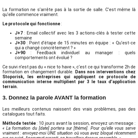
La formation ne s’arrête pas à la sortie de salle. C’est même là
qu’elle commence vraiment.
Le protocole qui fonctionne
:
J+7
: Email collectif avec les 3 actions-clés à tester cette
semaine
J+30
: Point d’étape de 15 minutes en équipe : « Qu’est-ce
qui a changé concrètement ? »
J+90
: Feedback individuel au manager : quels
comportements ont évolué ?
Ce suivi n’est pas du « nice to have », c’est ce qui transforme 2h de
formation en changement durable.
Dans nos interventions chez
Stoporisk, les entreprises qui appliquent ce protocole de
communication interne multiplient par 3 le taux d’application
terrain.
3. Donnez la parole AVANT la formation
Les meilleurs contenus naissent des vrais problèmes, pas des
catalogues tout faits.
Méthode testée
: 10 jours avant la session, envoyez un message :
« La formation du [date] portera sur [thème]. Pour qu’elle vous serve
vraiment : envoyez-moi UNE situation où vous avez bloqué récemment
sur ce sujet. Anonymat garanti, on travaillera dessus ensemble. »